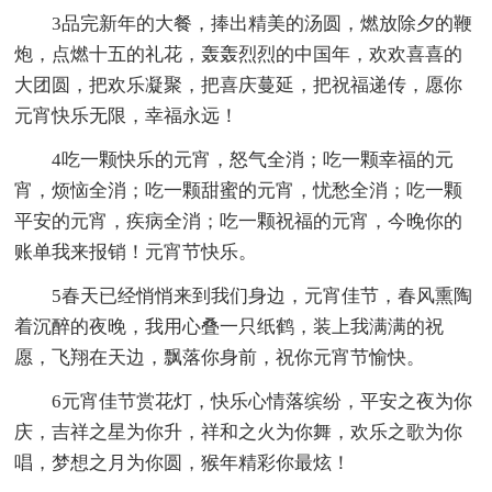
3品完新年的大餐，捧出精美的汤圆，燃放除夕的鞭
炮，点燃十五的礼花，轰轰烈烈的中国年，欢欢喜喜的
大团圆，把欢乐凝聚，把喜庆蔓延，把祝福递传，愿你
元宵快乐无限，幸福永远！
4吃一颗快乐的元宵，怒气全消；吃一颗幸福的元
宵，烦恼全消；吃一颗甜蜜的元宵，忧愁全消；吃一颗
平安的元宵，疾病全消；吃一颗祝福的元宵，今晚你的
账单我来报销！元宵节快乐。
5春天已经悄悄来到我们身边，元宵佳节，春风熏陶
着沉醉的夜晚，我用心叠一只纸鹤，装上我满满的祝
愿，飞翔在天边，飘落你身前，祝你元宵节愉快。
6元宵佳节赏花灯，快乐心情落缤纷，平安之夜为你
庆，吉祥之星为你升，祥和之火为你舞，欢乐之歌为你
唱，梦想之月为你圆，猴年精彩你最炫！