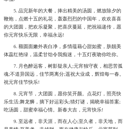
5. 品完新年的大餐，捧出精美的汤圆，燃放除夕的
鞭炮，点燃十五的礼花，轰轰烈烈的中国年，欢欢喜喜
的大团圆，把欢乐凝聚，把喜庆蔓延，把祝福递传，愿
你元宵快乐无限，幸福永远!
6. 额圆面嫩外表白净，多情蕴藉心甜如蜜，肤靓美
体蕊红艳绿，温柔甘饴令我痴迷，十五灯夜吻你吃你。
7. 月色醉远客，树影疑亲人;元宵独守夜，相思苦孤
魂;不道异国远，佳节两离分;遥祝大业成，辉煌每一春。
祝元宵佳节快乐!
8. 元宵节，大团圆，愿你笑开颜。点花灯，照亮快
乐生活;舞龙狮，摘下好运彩头;猜灯谜，揭晓幸福答案;
吃汤圆，甜蜜幸福心情。新春大吉，元宵快乐!
9. 至远者，非天涯，而在人心;至久者，非天地，而