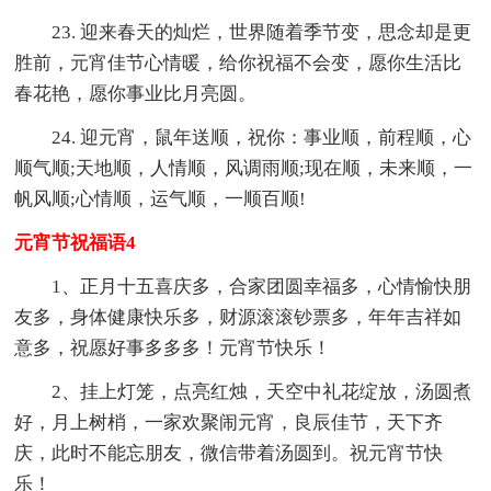
23. 迎来春天的灿烂，世界随着季节变，思念却是更
胜前，元宵佳节心情暖，给你祝福不会变，愿你生活比
春花艳，愿你事业比月亮圆。
24. 迎元宵，鼠年送顺，祝你：事业顺，前程顺，心
顺气顺;天地顺，人情顺，风调雨顺;现在顺，未来顺，一
帆风顺;心情顺，运气顺，一顺百顺!
元宵节祝福语4
1、正月十五喜庆多，合家团圆幸福多，心情愉快朋
友多，身体健康快乐多，财源滚滚钞票多，年年吉祥如
意多，祝愿好事多多多！元宵节快乐！
2、挂上灯笼，点亮红烛，天空中礼花绽放，汤圆煮
好，月上树梢，一家欢聚闹元宵，良辰佳节，天下齐
庆，此时不能忘朋友，微信带着汤圆到。祝元宵节快
乐！