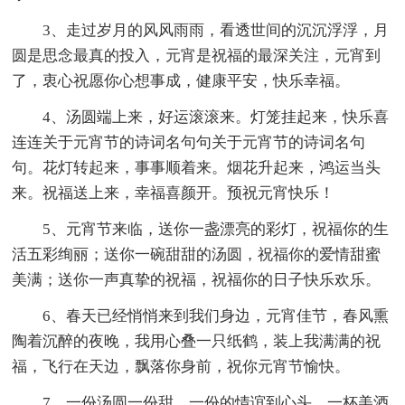
3、走过岁月的风风雨雨，看透世间的沉沉浮浮，月
圆是思念最真的投入，元宵是祝福的最深关注，元宵到
了，衷心祝愿你心想事成，健康平安，快乐幸福。
4、汤圆端上来，好运滚滚来。灯笼挂起来，快乐喜
连连关于元宵节的诗词名句句关于元宵节的诗词名句
句。花灯转起来，事事顺着来。烟花升起来，鸿运当头
来。祝福送上来，幸福喜颜开。预祝元宵快乐！
5、元宵节来临，送你一盏漂亮的彩灯，祝福你的生
活五彩绚丽；送你一碗甜甜的汤圆，祝福你的爱情甜蜜
美满；送你一声真挚的祝福，祝福你的日子快乐欢乐。
6、春天已经悄悄来到我们身边，元宵佳节，春风熏
陶着沉醉的夜晚，我用心叠一只纸鹤，装上我满满的祝
福，飞行在天边，飘落你身前，祝你元宵节愉快。
7、一份汤圆一份甜，一份的情谊到心头，一杯美酒