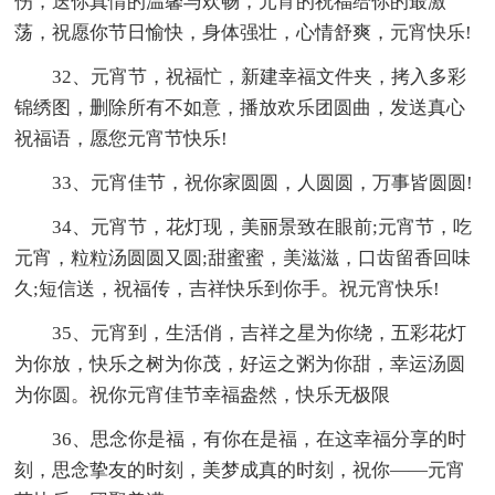
伤，送你真情的温馨与欢畅，元宵的祝福给你的最激
荡，祝愿你节日愉快，身体强壮，心情舒爽，元宵快乐!
32、元宵节，祝福忙，新建幸福文件夹，拷入多彩
锦绣图，删除所有不如意，播放欢乐团圆曲，发送真心
祝福语，愿您元宵节快乐!
33、元宵佳节，祝你家圆圆，人圆圆，万事皆圆圆!
34、元宵节，花灯现，美丽景致在眼前;元宵节，吃
元宵，粒粒汤圆圆又圆;甜蜜蜜，美滋滋，口齿留香回味
久;短信送，祝福传，吉祥快乐到你手。祝元宵快乐!
35、元宵到，生活俏，吉祥之星为你绕，五彩花灯
为你放，快乐之树为你茂，好运之粥为你甜，幸运汤圆
为你圆。祝你元宵佳节幸福盎然，快乐无极限
36、思念你是福，有你在是福，在这幸福分享的时
刻，思念挚友的时刻，美梦成真的时刻，祝你——元宵