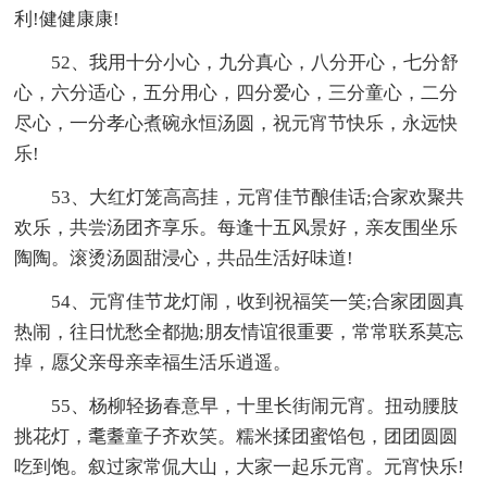
利!健健康康!
52、我用十分小心，九分真心，八分开心，七分舒
心，六分适心，五分用心，四分爱心，三分童心，二分
尽心，一分孝心煮碗永恒汤圆，祝元宵节快乐，永远快
乐!
53、大红灯笼高高挂，元宵佳节酿佳话;合家欢聚共
欢乐，共尝汤团齐享乐。每逢十五风景好，亲友围坐乐
陶陶。滚烫汤圆甜浸心，共品生活好味道!
54、元宵佳节龙灯闹，收到祝福笑一笑;合家团圆真
热闹，往日忧愁全都抛;朋友情谊很重要，常常联系莫忘
掉，愿父亲母亲幸福生活乐逍遥。
55、杨柳轻扬春意早，十里长街闹元宵。扭动腰肢
挑花灯，耄耋童子齐欢笑。糯米揉团蜜馅包，团团圆圆
吃到饱。叙过家常侃大山，大家一起乐元宵。元宵快乐!