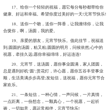
17、给你一个轻轻的祝福，愿它每分每秒都带给你
健康、好运和幸福。希望你度过美好的一天!元宵节快乐!
18、送你一个吻，送你一阵香，让我缠绵你，让我
合拢你，啊，汤圆，我的爱。
19、亲爱的朋友，元宵节快乐。值此佳节，祝福送
到;圆圆的汤圆，粘又粘;圆圆的明月，问候依然;心中的
祝愿，牵挂久远;愿你幸福绵绵，好运连连!
20、元宵节，送汤圆，愿你事业圆满，家人团圆，
总是遇到好机‘圆’;赏花灯，许心愿，愿你五谷丰登事业
顺，生活美满步步高登;发短信，送祝福，愿你元宵节合
家欢乐。
21、一条短信，一种心情，一声问候，一片真情，
一点距离，一份想念，一颗真心，一个祝愿，一起祈
祷，一切如意，愿运常相伴，元宵节快乐!