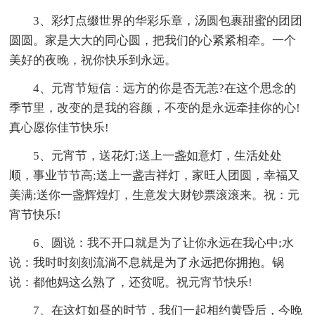
3、彩灯点缀世界的华彩乐章，汤圆包裹甜蜜的团团
圆圆。家是大大的同心圆，把我们的心紧紧相牵。一个
美好的夜晚，祝你快乐到永远。
4、元宵节短信：远方的你是否无恙?在这个思念的
季节里，改变的是我的容颜，不变的是永远牵挂你的心!
真心愿你佳节快乐!
5、元宵节，送花灯;送上一盏如意灯，生活处处
顺，事业节节高;送上一盏吉祥灯，家旺人团圆，幸福又
美满;送你一盏辉煌灯，生意发大财钞票滚滚来。祝：元
宵节快乐!
6、圆说：我不开口就是为了让你永远在我心中;水
说：我时时刻刻流淌不息就是为了永远把你拥抱。锅
说：都他妈这么熟了，还贫呢。祝元宵节快乐!
7、在这灯如昼的时节，我们一起相约黄昏后，今晚