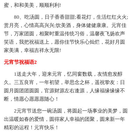
蜜，和和美美，顺顺利利!
80、吃汤圆，日子香香甜甜;看花灯，生活红红火火;
赏月亮，心情高高兴兴;饮美酒，身体健健康康。元宵佳
节，万家团圆，相聚时重温传统习俗，温馨夜飞扬欢声
笑语，我把祝福送上，愿你佳节快乐心灿烂，花好月圆
家美满，幸福吉祥永无限!
元宵节祝福语2
1送走大年，迎来元宵，忆同窗数载，友情愈发醇
久。三五良宵，一年初望，举思念之杯，遥祝挚友：日
圆月圆团团圆圆，官源财源左右逢源，人缘福缘缘缘不
断，情愿心愿愿愿随心！
2元宵节送您一碗汤圆，将圆起一场事业的美梦，圆
出温暖如春的爱情，圆得家人幸福的团聚，圆来新一年
精彩的运程！元宵快乐！