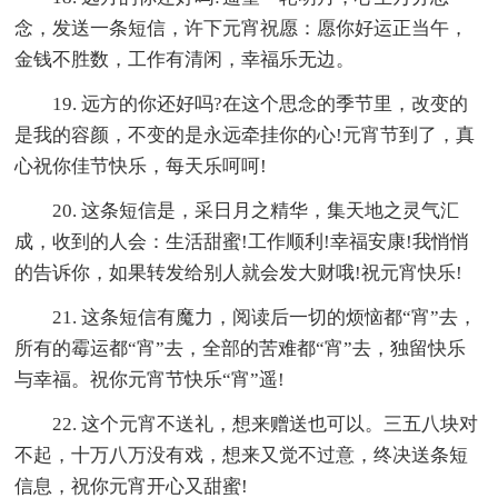
念，发送一条短信，许下元宵祝愿：愿你好运正当午，
金钱不胜数，工作有清闲，幸福乐无边。
19. 远方的你还好吗?在这个思念的季节里，改变的
是我的容颜，不变的是永远牵挂你的心!元宵节到了，真
心祝你佳节快乐，每天乐呵呵!
20. 这条短信是，采日月之精华，集天地之灵气汇
成，收到的人会：生活甜蜜!工作顺利!幸福安康!我悄悄
的告诉你，如果转发给别人就会发大财哦!祝元宵快乐!
21. 这条短信有魔力，阅读后一切的烦恼都“宵”去，
所有的霉运都“宵”去，全部的苦难都“宵”去，独留快乐
与幸福。祝你元宵节快乐“宵”遥!
22. 这个元宵不送礼，想来赠送也可以。三五八块对
不起，十万八万没有戏，想来又觉不过意，终决送条短
信息，祝你元宵开心又甜蜜!