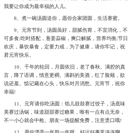
我要让你成为最幸福的人儿。
8、煮一碗汤圆送你，愿你合家团圆，生活赛蜜。
9、元宵节到，汤圆虽好，甜腻伤胃，不宜消化，不
可多食;吃时搭配，葱姜蒜椒，爽口解腻，营养均衡;节日
欢庆，暴饮暴食，定要力戒，为了健康，请你牢记，祝
君元宵快乐。
10、千年的轮回，月圆依旧，老了春秋。满腔的真
言，降了语调，情意更稠。满斟的美酒，红了脸颊，欲
说还羞。惦记藏在心头，快乐对月消愁。元宵节，祝你
幸福!
11、元宵请你吃汤圆：馅儿鼓鼓赛过饺子，汤底味
美赛过汤锅，味道甜甜赛过糖果，唯有一点有点无奈，
不一小心就会中枪。朋友一场提醒免费，注意烫口哦!
12、愿你漂亮一年胜一年呀，好运好事常连连啊，