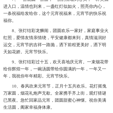
进入口，温情也到来，一盏红灯似如火，照亮你内心，
一条祝福给发给你，这个元宵祝福来，元宵节的快乐祝
福你。
8、张灯结彩龙狮闹，团圆欢乐一家好，家庭事业火
红照，爱情友情亲情绕，平安健康都来到，真情滋润好
运交，元宵节的吉祥一路抛，洒下前程更美好，洒下明
天如花娇。元宵节快乐。
9、张灯结彩过十五，欢天喜地庆元宵。一束烟花带
给你辉煌一年，一碗汤圆带给你圆满的一年，一年又一
年，我祝你年年精彩。元宵节快乐。
10、春风吹来元宵节，正月十五共欢乐。花灯摇曳
万家圆，烟花礼炮声无歇。全家携手齐上街，观灯猜谜
已黑夜。急忙回家品元宵，团圆甜蜜心神惬。祝你美满
生活圆，阖家幸福身体康。