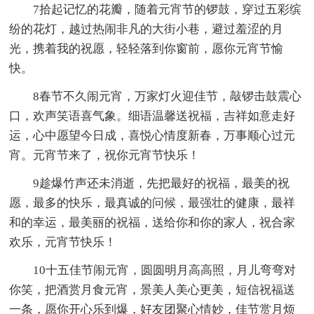
7拾起记忆的花瓣，随着元宵节的锣鼓，穿过五彩缤
纷的花灯，越过热闹非凡的大街小巷，避过羞涩的月
光，携着我的祝愿，轻轻落到你窗前，愿你元宵节愉
快。
8春节不久闹元宵，万家灯火迎佳节，敲锣击鼓震心
口，欢声笑语喜气象。细语温馨送祝福，吉祥如意走好
运，心中愿望今日成，喜悦心情度新春，万事顺心过元
宵。元宵节来了，祝你元宵节快乐！
9趁爆竹声还未消逝，先把最好的祝福，最美的祝
愿，最多的快乐，最真诚的问候，最强壮的健康，最祥
和的幸运，最美丽的祝福，送给你和你的家人，祝合家
欢乐，元宵节快乐！
10十五佳节闹元宵，圆圆明月高高照，月儿弯弯对
你笑，把酒赏月食元宵，景美人美心更美，短信祝福送
一条，愿你开心乐到爆，好友团聚心情妙，佳节赏月烦