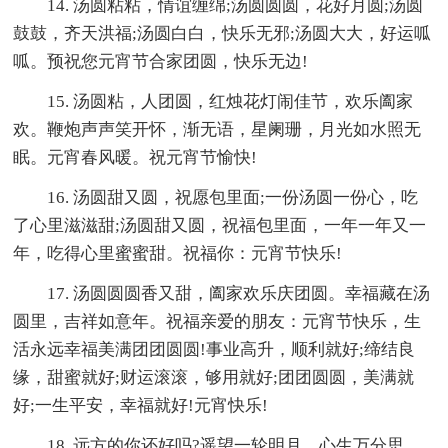
14. 汤圆粘粘，情谊缠绵;汤圆圆圆，花好月圆;汤圆
鼓鼓，齐天洪福;汤圆白白，快乐无邪;汤圆大大，好运呱
呱。预祝您元宵节合家团圆，快乐无边!
15. 汤圆粘，人团圆，红烛花灯闹佳节，欢乐阖家
欢。鞭炮声声笑开怀，渐无语，星阑珊，月光如水照无
眠。元宵春风暖。祝元宵节愉快!
16. 汤圆甜又圆，祝愿包里面;一份汤圆一份心，吃
了心里滋滋甜;汤圆甜又圆，祝福包里面，一年一年又一
年，吃得心里蜜蜜甜。祝福你：元宵节快乐!
17. 汤圆圆圆香又甜，阖家欢乐庆团圆。幸福藏在汤
圆里，吉祥如意年。祝福亲爱的朋友：元宵节快乐，生
活永远幸福美满团团圆圆!事业高升，顺利就好;缔结良
缘，甜蜜就好;财运滚滚，够用就好;团团圆圆，美满就
好;一生平安，幸福就好!元宵快乐!
18. 远方的你还好吗?遥望一轮明月，心生万分思