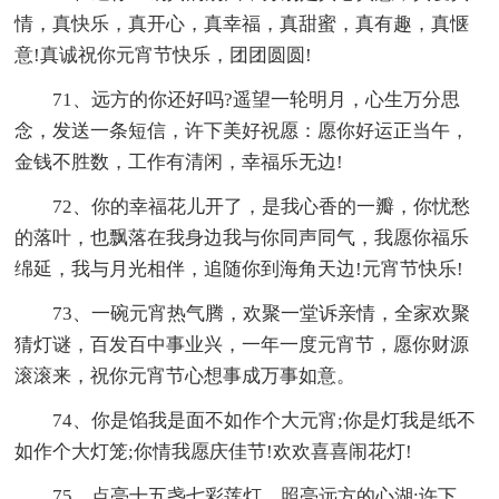
情，真快乐，真开心，真幸福，真甜蜜，真有趣，真惬
意!真诚祝你元宵节快乐，团团圆圆!
71、远方的你还好吗?遥望一轮明月，心生万分思
念，发送一条短信，许下美好祝愿：愿你好运正当午，
金钱不胜数，工作有清闲，幸福乐无边!
72、你的幸福花儿开了，是我心香的一瓣，你忧愁
的落叶，也飘落在我身边我与你同声同气，我愿你福乐
绵延，我与月光相伴，追随你到海角天边!元宵节快乐!
73、一碗元宵热气腾，欢聚一堂诉亲情，全家欢聚
猜灯谜，百发百中事业兴，一年一度元宵节，愿你财源
滚滚来，祝你元宵节心想事成万事如意。
74、你是馅我是面不如作个大元宵;你是灯我是纸不
如作个大灯笼;你情我愿庆佳节!欢欢喜喜闹花灯!
75、点亮十五盏七彩莲灯，照亮远方的心湖;许下