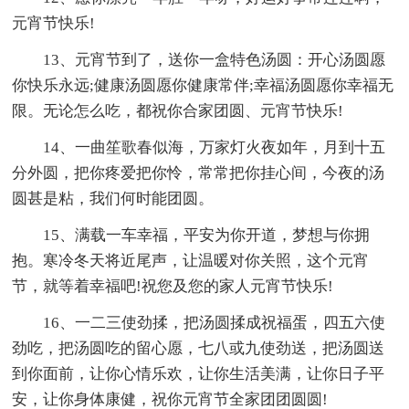
元宵节快乐!
13、元宵节到了，送你一盒特色汤圆：开心汤圆愿
你快乐永远;健康汤圆愿你健康常伴;幸福汤圆愿你幸福无
限。无论怎么吃，都祝你合家团圆、元宵节快乐!
14、一曲笙歌春似海，万家灯火夜如年，月到十五
分外圆，把你疼爱把你怜，常常把你挂心间，今夜的汤
圆甚是粘，我们何时能团圆。
15、满载一车幸福，平安为你开道，梦想与你拥
抱。寒冷冬天将近尾声，让温暖对你关照，这个元宵
节，就等着幸福吧!祝您及您的家人元宵节快乐!
16、一二三使劲揉，把汤圆揉成祝福蛋，四五六使
劲吃，把汤圆吃的留心愿，七八或九使劲送，把汤圆送
到你面前，让你心情乐欢，让你生活美满，让你日子平
安，让你身体康健，祝你元宵节全家团团圆圆!