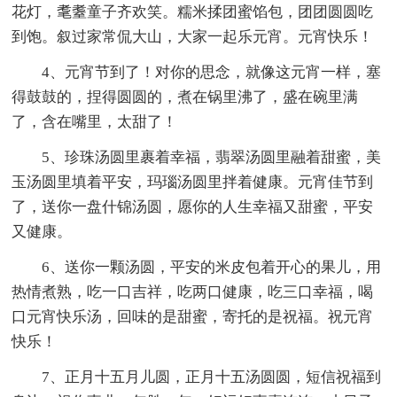
花灯，耄耋童子齐欢笑。糯米揉团蜜馅包，团团圆圆吃
到饱。叙过家常侃大山，大家一起乐元宵。元宵快乐！
4、元宵节到了！对你的思念，就像这元宵一样，塞
得鼓鼓的，捏得圆圆的，煮在锅里沸了，盛在碗里满
了，含在嘴里，太甜了！
5、珍珠汤圆里裹着幸福，翡翠汤圆里融着甜蜜，美
玉汤圆里填着平安，玛瑙汤圆里拌着健康。元宵佳节到
了，送你一盘什锦汤圆，愿你的人生幸福又甜蜜，平安
又健康。
6、送你一颗汤圆，平安的米皮包着开心的果儿，用
热情煮熟，吃一口吉祥，吃两口健康，吃三口幸福，喝
口元宵快乐汤，回味的是甜蜜，寄托的是祝福。祝元宵
快乐！
7、正月十五月儿圆，正月十五汤圆圆，短信祝福到