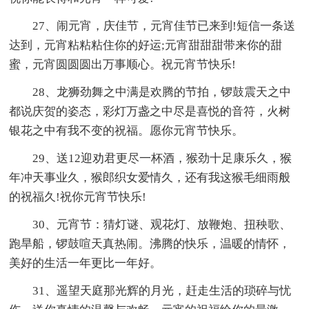
27、闹元宵，庆佳节，元宵佳节已来到!短信一条送
达到，元宵粘粘粘住你的好运;元宵甜甜甜带来你的甜
蜜，元宵圆圆圆出万事顺心。祝元宵节快乐!
28、龙狮劲舞之中满是欢腾的节拍，锣鼓震天之中
都说庆贺的姿态，彩灯万盏之中尽是喜悦的音符，火树
银花之中有我不变的祝福。愿你元宵节快乐。
29、送12迎劝君更尽一杯酒，猴劲十足康乐久，猴
年冲天事业久，猴郎织女爱情久，还有我这猴毛细雨般
的祝福久!祝你元宵节快乐!
30、元宵节：猜灯谜、观花灯、放鞭炮、扭秧歌、
跑旱船，锣鼓喧天真热闹。沸腾的快乐，温暖的情怀，
美好的生活一年更比一年好。
31、遥望天庭那光辉的月光，赶走生活的琐碎与忧