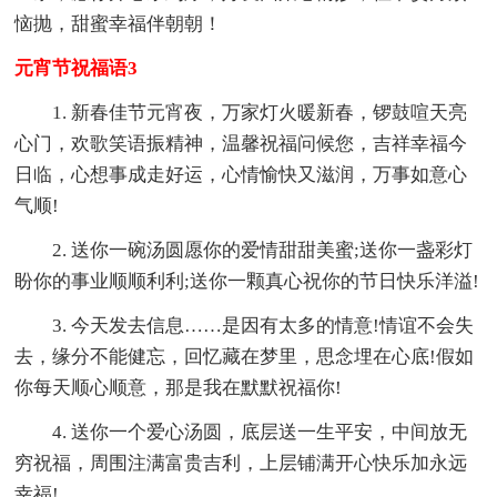
恼抛，甜蜜幸福伴朝朝！
元宵节祝福语3
1. 新春佳节元宵夜，万家灯火暖新春，锣鼓喧天亮
心门，欢歌笑语振精神，温馨祝福问候您，吉祥幸福今
日临，心想事成走好运，心情愉快又滋润，万事如意心
气顺!
2. 送你一碗汤圆愿你的爱情甜甜美蜜;送你一盏彩灯
盼你的事业顺顺利利;送你一颗真心祝你的节日快乐洋溢!
3. 今天发去信息……是因有太多的情意!情谊不会失
去，缘分不能健忘，回忆藏在梦里，思念埋在心底!假如
你每天顺心顺意，那是我在默默祝福你!
4. 送你一个爱心汤圆，底层送一生平安，中间放无
穷祝福，周围注满富贵吉利，上层铺满开心快乐加永远
幸福!