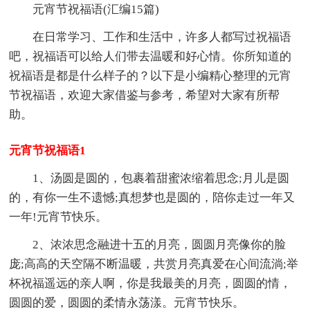
元宵节祝福语(汇编15篇)
在日常学习、工作和生活中，许多人都写过祝福语
吧，祝福语可以给人们带去温暖和好心情。你所知道的
祝福语是都是什么样子的？以下是小编精心整理的元宵
节祝福语，欢迎大家借鉴与参考，希望对大家有所帮
助。
元宵节祝福语1
1、汤圆是圆的，包裹着甜蜜浓缩着思念;月儿是圆
的，有你一生不遗憾;真想梦也是圆的，陪你走过一年又
一年!元宵节快乐。
2、浓浓思念融进十五的月亮，圆圆月亮像你的脸
庞;高高的天空隔不断温暖，共赏月亮真爱在心间流淌;举
杯祝福遥远的亲人啊，你是我最美的月亮，圆圆的情，
圆圆的爱，圆圆的柔情永荡漾。元宵节快乐。