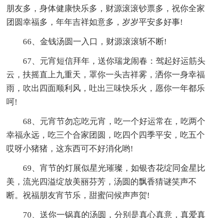
朋友多，身体健康快乐多，财源滚滚钞票多，祝你全家
团圆幸福多，年年吉祥如意多，岁岁平安多好事!
66、金钱汤圆一入口，财源滚滚斩不断!
67、元宵短信拜年，送你瑞龙闹春：驾起好运筋头
云，扶摇直上九重天，罩你一头吉祥雾，洒你一身幸福
雨，吹出四面顺利风，吐出三味快乐火，愿你一年都乐
呵!
68、元宵节勿忘吃元宵，吃一个好运常在，吃两个
幸福永远，吃三个合家团圆，吃四个四季平安，吃五个
哎呀小猪猪，这东西可不好消化哟!
69、宵节的灯展似星光璀璨，如银杏花绽同金星比
美，流光四溢绽放美丽芬芳，汤圆的飘香猜谜笑声不
断。祝福朋友宵节乐，甜蜜问候声声贺!
70、送你一锅真的汤圆，分别是真心真意，真爱真