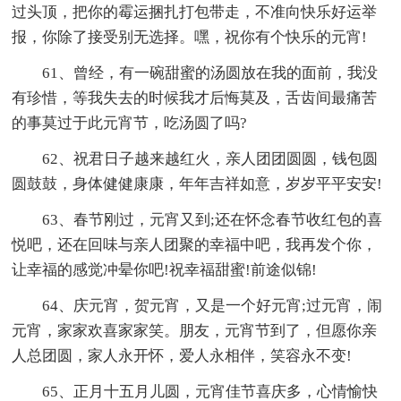
过头顶，把你的霉运捆扎打包带走，不准向快乐好运举
报，你除了接受别无选择。嘿，祝你有个快乐的元宵!
61、曾经，有一碗甜蜜的汤圆放在我的面前，我没
有珍惜，等我失去的时候我才后悔莫及，舌齿间最痛苦
的事莫过于此元宵节，吃汤圆了吗?
62、祝君日子越来越红火，亲人团团圆圆，钱包圆
圆鼓鼓，身体健健康康，年年吉祥如意，岁岁平平安安!
63、春节刚过，元宵又到;还在怀念春节收红包的喜
悦吧，还在回味与亲人团聚的幸福中吧，我再发个你，
让幸福的感觉冲晕你吧!祝幸福甜蜜!前途似锦!
64、庆元宵，贺元宵，又是一个好元宵;过元宵，闹
元宵，家家欢喜家家笑。朋友，元宵节到了，但愿你亲
人总团圆，家人永开怀，爱人永相伴，笑容永不变!
65、正月十五月儿圆，元宵佳节喜庆多，心情愉快