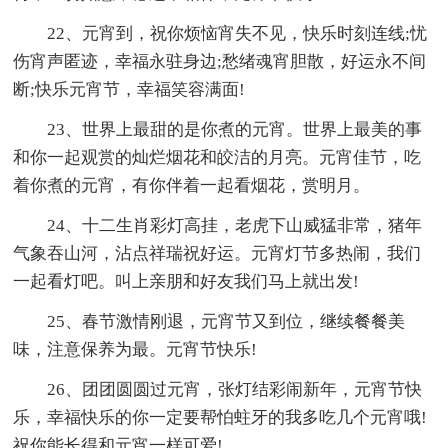
22、元宵到，祝你烦恼宵失不见，快乐时刻连线;忧
伤宵声匿迹，幸福永驻身边;愁绪魂宵胆散，好运永不间
断;快乐元宵节，幸福笑容满面!
23、世界上最甜的是你煮的元宵。世界上最美的事
和你一起观赏的灿烂烟花和皎洁的月亮。元宵佳节，吃
着你煮的元宵，有你伴着一起看烟花，赏明月。
24、十二生肖彩灯高挂，老虎下山威猛非常，猪年
气象吞山河，沾点祥瑞祝好运。元宵灯节多热闹，我们
一起看灯吧。叫上亲朋和好友我们马上就出发!
25、春节激情刚退，元宵节又到位，继续餐餐美
味，注意保养为最。元宵节快乐!
26、团团圆圆过元宵，张灯结彩闹新年，元宵节快
乐，幸福快乐的你一定要帮怕蛀牙的我多吃几个元宵哦!
祝你能长得和元宵一样可爱!