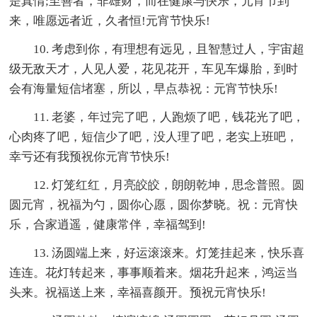
是真情;至善者，非雄财，而在健康与快乐，元宵节到
来，唯愿远者近，久者恒!元宵节快乐!
10. 考虑到你，有理想有远见，且智慧过人，宇宙超
级无敌天才，人见人爱，花见花开，车见车爆胎，到时
会有海量短信堵塞，所以，早点恭祝：元宵节快乐!
11. 老婆，年过完了吧，人跑烦了吧，钱花光了吧，
心肉疼了吧，短信少了吧，没人理了吧，老实上班吧，
幸亏还有我预祝你元宵节快乐!
12. 灯笼红红，月亮皎皎，朗朗乾坤，思念普照。圆
圆元宵，祝福为勺，圆你心愿，圆你梦晓。祝：元宵快
乐，合家逍遥，健康常伴，幸福驾到!
13. 汤圆端上来，好运滚滚来。灯笼挂起来，快乐喜
连连。花灯转起来，事事顺着来。烟花升起来，鸿运当
头来。祝福送上来，幸福喜颜开。预祝元宵快乐!