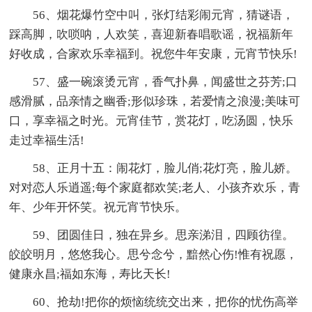
56、烟花爆竹空中叫，张灯结彩闹元宵，猜谜语，
踩高脚，吹唢呐，人欢笑，喜迎新春唱歌谣，祝福新年
好收成，合家欢乐幸福到。祝您牛年安康，元宵节快乐!
57、盛一碗滚烫元宵，香气扑鼻，闻盛世之芬芳;口
感滑腻，品亲情之幽香;形似珍珠，若爱情之浪漫;美味可
口，享幸福之时光。元宵佳节，赏花灯，吃汤圆，快乐
走过幸福生活!
58、正月十五：闹花灯，脸儿俏;花灯亮，脸儿娇。
对对恋人乐逍遥;每个家庭都欢笑;老人、小孩齐欢乐，青
年、少年开怀笑。祝元宵节快乐。
59、团圆佳日，独在异乡。思亲涕泪，四顾彷徨。
皎皎明月，悠悠我心。思兮念兮，黯然心伤!惟有祝愿，
健康永昌;福如东海，寿比天长!
60、抢劫!把你的烦恼统统交出来，把你的忧伤高举