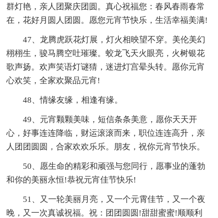
群灯艳，亲人团聚庆团圆。真心祝福您：春风春雨春常
在，花好月圆人团圆。愿您元宵节快乐，生活幸福美满!
47、龙腾虎跃花灯展，灯火相映望不穿。美伦美幻
栩栩生，骏马腾空吐璀璨。蛟龙飞天火眼亮，火树银花
歌声扬。欢声笑语灯谜猜，迷进灯宫晕头转。愿你元宵
心欢笑，全家欢聚品元宵!
48、情缘友缘，相逢有缘。
49、元宵颗颗美味，短信条条美意，愿你天天开
心，好事连连降临，财运滚滚而来，职位连连高升，亲
人团团圆圆，合家欢欢乐乐。朋友，祝你元宵节快乐。
50、愿生命的精彩和顽强与您同行，愿事业的蓬勃
和你的美丽永恒!恭祝元宵佳节快乐!
51、又一轮美丽月亮，又一个元霄佳节，又一个夜
晚，又一次真诚祝福。祝：团团圆圆!甜甜蜜蜜!顺顺利