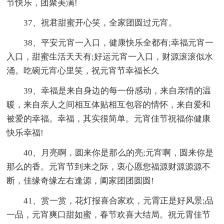
节快乐，团聚美满!
37、祝君甜蜜开心笑，全家团圆过元宵。
38、平安元宵一入口，健康快乐全都有;幸福元宵一
入口，甜蜜生活天天有;好运元宵一入口，财源滚滚似水
涌。吃碗元宵心里笑，祝元宵节幸福长久
39、幸福是来自身边的每一份感动，来自亲情的温
暖，来自亲人之间相互体贴相互包容的情怀，来自爱和
被爱的幸福。幸福，其实很简单。元宵佳节祝福你健康
快乐幸福!
40、月亮啊，圆来你是那么的亮;元宵啊，圆来你是
那么的香。元宵节到来之际，衷心愿您福源财源源源不
断，佳缘奇缘左右逢源，阖家团团圆圆!
41、赏一赏，花灯报喜合家欢，元霄正是好风景;品
一品，元宵爽口甜如蜜，春节欢喜大结局。祝元霄佳节