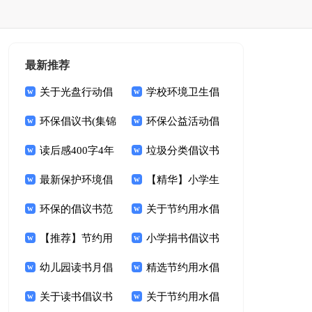
最新推荐
关于光盘行动倡
学校环境卫生倡
议书模板集合9篇
环保倡议书(集锦
议书10篇
环保公益活动倡
15篇)
读后感400字4年
议书
垃圾分类倡议书
级
最新保护环境倡
(合集15篇)
【精华】小学生
议书
环保的倡议书范
文明倡议书3篇
关于节约用水倡
文集锦六篇
【推荐】节约用
议书集合九篇
小学捐书倡议书
水倡议书九篇
幼儿园读书月倡
15篇
精选节约用水倡
议书3篇
关于读书倡议书
议书4篇
关于节约用水倡