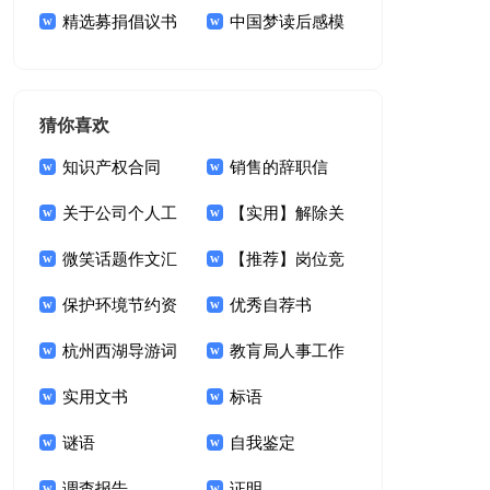
范文集合六篇
精选募捐倡议书
议书模板七篇
中国梦读后感模
模板锦集六篇
板
猜你喜欢
知识产权合同
销售的辞职信
【荐】
关于公司个人工
【实用】解除关
作计划
微笑话题作文汇
系协议书三篇
【推荐】岗位竞
编15篇
保护环境节约资
聘的演讲稿三篇
优秀自荐书
源的建议书
杭州西湖导游词
教肓局人事工作
400字
实用文书
计划
标语
谜语
自我鉴定
调查报告
证明