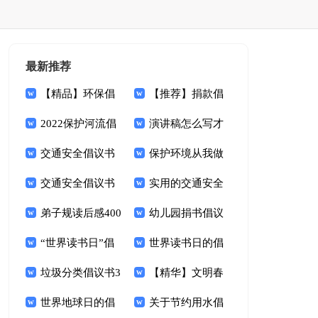
最新推荐
【精品】环保倡
【推荐】捐款倡
议书范文合集八篇
2022保护河流倡
议书范文集合9篇
演讲稿怎么写才
议书
交通安全倡议书
打动人
保护环境从我做
(集锦15篇)
交通安全倡议书
起倡议书五篇
实用的交通安全
范文六篇
弟子规读后感400
倡议书4篇
幼儿园捐书倡议
字
“世界读书日”倡
书
世界读书日的倡
议书
垃圾分类倡议书3
议书
【精华】文明春
篇
世界地球日的倡
节倡议书3篇
关于节约用水倡