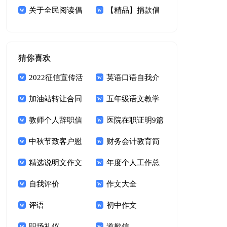
议书
关于全民阅读倡
议书集锦7篇
【精品】捐款倡
议书合集九篇
议书范文汇总十篇
猜你喜欢
2022征信宣传活
英语口语自我介
动总结
加油站转让合同
绍(通用15篇)
五年级语文教学
教师个人辞职信
工作总结(15篇)
医院在职证明9篇
15篇
中秋节致客户慰
财务会计教育简
问信
精选说明文作文
历表格
年度个人工作总
七篇
自我评价
结(15篇)
作文大全
评语
初中作文
职场礼仪
道歉信