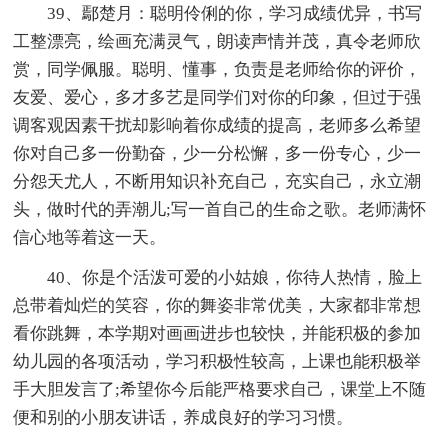
39、鄢楚月：聪明伶俐的你，学习成绩优异，书写
工整漂亮，绘画充满灵气，朗读声情并茂，真令老师欣
赏，同学佩服。聪明、懂事，负责是老师给你的评价，
友爱、爱心，多才多艺是同学们对你的印象，但过于强
调客观因素干扰却影响着你成绩的提高，老师多么希望
你对自己多一份勤奋，少一分松懈，多一份专心，少一
分怨天尤人，不断用知识补充自己，充实自己，永立潮
头，做时代的弄潮儿;写一首自己的生命之歌。老师满怀
信心地等着这一天。
40、你是个活泼可爱的小姑娘，你待人热情，脸上
总带着灿烂的笑容，你的舞姿非常优美，大家都非常想
看你跳舞，本学期对画画进步也较快，并能积极的参加
幼儿园的各项活动，学习积极性较高，上课也能积极举
手大胆发言了;希望你今后能严格要求自己，课堂上不随
便和别的小朋友讲话，养成良好的学习习惯。