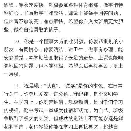
洒饭，穿衣速度快，积极参加各种体育锻炼，做事情特
别细心，书写数字干净整洁，课堂上能举手回答问题，
但声音不够响亮，有点胆怯。希望你升入大班后更大胆
些，做个自信勇敢的孩子。
10、你是一个懂事大方的小男孩。你爱帮助别的小
朋友，有同情心，你爱清洁，讲卫生，做事有条理，能
安静睡觉，本学期绘画取得了长足的进步，上课也能响
亮地回答问题，但不够积极。希望以后再接再励，更上
一层楼。
11、祝晨曦：“认真”、“踏实”是你的本色。在日常
行为中，你尊师爱友，讲公德，守纪律，是个文明学
生。在学习上，你刻苦钻研，积极动脑，是同学们学习
的榜样。期中考试一举成为住宿班状元，为自己、班级
争取到了极大的荣誉。但成功的道路上不可能永远是鲜
花和掌声，老师希望你能在学习上再接再厉，超越自