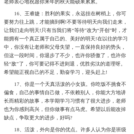
老师衷心地祝愿你来年的秋天能硕果累累。
16、王睿婕：胜利的果实，永远挂在树梢上，你可
要努力往上跳，才能摘到啊!不要等待明天向我们走来，
让我们走向明天!只有当我们将“等待”改为“开创”时，才
能拥有一个真正属于自己的、美好的明天!在以往的学习
中，你没有让老师和父母失望，一直保持良好的势头，
但这一段时间，你退步了不少，也许你骄傲了，也许你
轻“敌”了，你可要记得不进则退，优胜劣汰的道理呀。
希望能正视自己的不足，勤奋学习，迎头赶上!
17、你是一个天真活泼的小女孩。你吃饭不挑食不
偏食，自己的事情自己做，不依赖别人，你能大方地讲
长而精彩的故事，本学期学习习惯有了很大进步，老师
也为你感到高兴，但你做事有点马虎。希望以后能改掉
缺点，争取更大的进步，好吗?
18、活泼，外向是你的优点。许多人认为你是班级