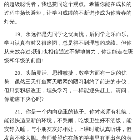
的超级聪明者，我也赞同这个观点。希望你能在成长的
过程中扬长避短，让学习成绩的不断进步成为你青春的
灯光。
19、永远都是先同学之忧而忧，后同学之乐而乐。
学习认真有时又很迷惘，总是得不到理想的成绩。但你
从未放弃过;我们也相信通过不懈地努力，你定能走在班
级和年级的前面!
20、头脑灵活、思维敏捷，数学方面有一定的优
势。虽然三天打鱼两天晒网的陋习制约了前进的步伐，
但只要积极改正，埋头学习，一样能迎头赶上。请问，
你能痛下决心吗?
21、你是一个内向稳重的孩子。你对老师有礼貌，
能很快适应新的环境，不哭闹，吃饭卫生好不洒饭，能
安静入睡，与小朋友友好相处，上课时能认真听讲，但
发言不够大胆。老师希望你在新的学期里有更出色的表