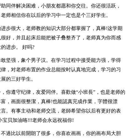
帮助同伴解决困难，小朋友都愿和你交往。你还很活跃，
，老师相信你在以后的学习中一定也是个三好学生。
的进步很大，老师教的知识大部分都掌握了，真棒!这学期
也很好，并且起床后能把被子叠整齐了，老师真为你而感
的进步。 好吗?
时勇敢坚强，象个男子汉。在学习过程中接受能力强，学得
纪律，对老师布置的作业总能按时认真地完成，学习的习
发展的三好学生。
子，你遵守纪律，友爱同伴。喜歡做“小班長”，也是老师的
富，画面很整潔，真棒!也能認真完成作業，字體很漂
发言。有事主动和老师交流，老師希望你以后有更好的表
宝贝加油咯!!!老师会永远祝福你!
子。不過比以前開朗了很多，你喜欢画画，你的画布局大胆