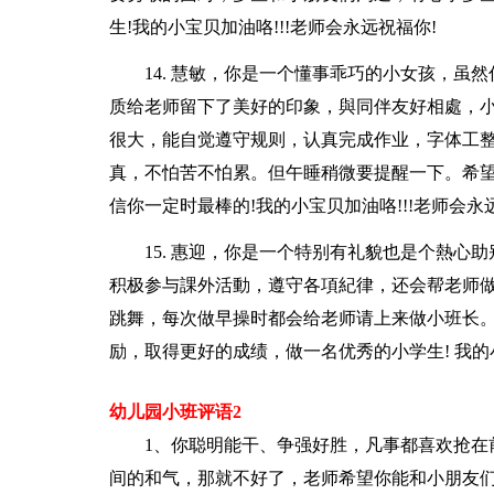
生!我的小宝贝加油咯!!!老师会永远祝福你!
14. 慧敏，你是一个懂事乖巧的小女孩，
质给老师留下了美好的印象，與同伴友好相處，
很大，能自觉遵守规则，认真完成作业，字体工
真，不怕苦不怕累。但午睡稍微要提醒一下。希
信你一定时最棒的!我的小宝贝加油咯!!!老师会永
15. 惠迎，你是一个特别有礼貌也是个熱
积极参与課外活動，遵守各項紀律，还会帮老师做一
跳舞，每次做早操时都会给老师请上来做小班长
励，取得更好的成绩，做一名优秀的小学生! 我的小
幼儿园小班评语2
1、你聪明能干、争强好胜，凡事都喜欢抢在
间的和气，那就不好了，老师希望你能和小朋友