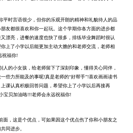
虽然你平时言语很少，但你的乐观开朗的精神和礼貌待人的品
小朋友都很喜欢和你一起玩。这个学期你各方面的进步都
整又漂亮，进餐的速度也快了很多，排练毕业舞蹈时很认
望你上了小学以后能更加主动大膽的和老师交流，老师相
远祝福你!
心助别人的小女孩，给老师留下了深刻印象，懂得关心同伴，
些力所能及的事呢!真是老师的“好帮手”!喜欢画画读书
。上课认真积极回答问题，希望你上了小学以后再接再
宝贝加油咯!!!老师会永远祝福你!
前面，这是个优点，可如果因这个优点伤了你和小朋友之
们共同进步。