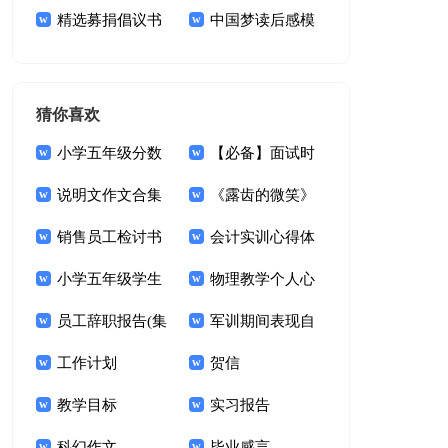
范文集合六篇
精选募捐倡议书
议书模板七篇
中国梦读后感模
模板锦集六篇
板
猜你喜欢
小学五年级分数
【必备】面试时
的意义教案
说明文作文合集
简短的自我介绍模板
《露齿的微笑》
五篇
销售员工检讨书
合集7篇
教案
会计实训心得体
15篇
小学五年级学生
会15篇
物理教学个人心
期末评语
员工辞职报告(集
得
军训期间表现自
合15篇)
工作计划
我鉴定
贺信
教学目标
实习报告
科幻作文
毕业感言