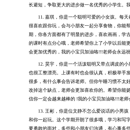
长避短，争取更大的进步做一名优秀的小学生。我的
11. 嘉琪，你是一个聪明可爱的小女孩。
很喜欢跟你玩，会与小朋友一起分享食物，你能
期，你各方面都有了明显的进步，喜欢画画，学
的课时有点分心哦，老师希望你上了小学以后能更
会更加优秀的，我的小宝贝加油咯!!!老师会永远祝
12. 昊宇，你是一个活泼聪明又带点调皮
也很工整漂亮。上课有时也会很认真，积极举手
很多，有什么事会告诉老师。但你午睡习惯不太
改掉这个缺点，老师会更加喜欢你的。希望你能
信你一定会越来越棒的 !我的小宝贝加油咯!!!老师
13. 王彬，你是位文静不怎么爱说话的小男
和你一起玩。这个学期开朗了很多哦，学习和写
要勇敢的面对，多些和小朋友们沟通，有心事多