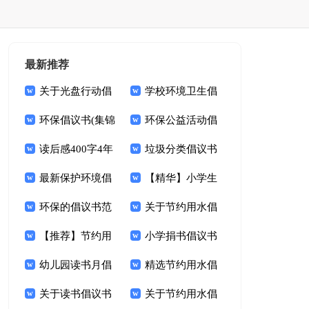
最新推荐
关于光盘行动倡
学校环境卫生倡
议书模板集合9篇
环保倡议书(集锦
议书10篇
环保公益活动倡
15篇)
读后感400字4年
议书
垃圾分类倡议书
级
最新保护环境倡
(合集15篇)
【精华】小学生
议书
环保的倡议书范
文明倡议书3篇
关于节约用水倡
文集锦六篇
【推荐】节约用
议书集合九篇
小学捐书倡议书
水倡议书九篇
幼儿园读书月倡
15篇
精选节约用水倡
议书3篇
关于读书倡议书
议书4篇
关于节约用水倡