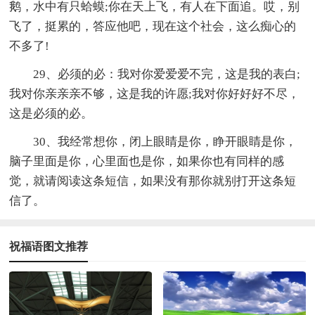
鹅，水中有只蛤蟆;你在天上飞，有人在下面追。哎，别
飞了，挺累的，答应他吧，现在这个社会，这么痴心的
不多了!
29、必须的必：我对你爱爱爱不完，这是我的表白;
我对你亲亲亲不够，这是我的许愿;我对你好好好不尽，
这是必须的必。
30、我经常想你，闭上眼睛是你，睁开眼睛是你，
脑子里面是你，心里面也是你，如果你也有同样的感
觉，就请阅读这条短信，如果没有那你就别打开这条短
信了。
祝福语图文推荐