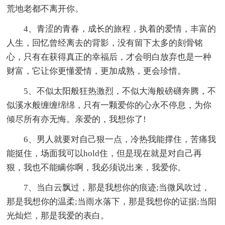
荒地老都不离开你。
4、青涩的青春，成长的旅程，执着的爱情，丰富的
人生，回忆曾经离去的背影，没有留下太多的刻骨铭
心，只有在获得真正的幸福后，才会明白放弃也是一种
财富，它让你更懂爱情，更加成熟，更会珍惜。
5、不似太阳般狂热激烈，不似大海般磅礴奔腾，不
似溪水般缠缠绵绵，只有一颗爱你的心永不停息，为你
倾尽所有亦无悔。亲爱的，我想你了!
6、男人就要对自己狠一点，冷热我能撑住，苦痛我
能挺住，场面我可以hold住，但是现在就是对自己再
狠，我也不能瞒你啊，我必须说出来，我爱你。
7、当白云飘过，那是我想你的痕迹;当微风吹过，
那是我想你的温柔;当雨水落下，那是我想你的证据;当阳
光灿烂，那是我爱的表白。