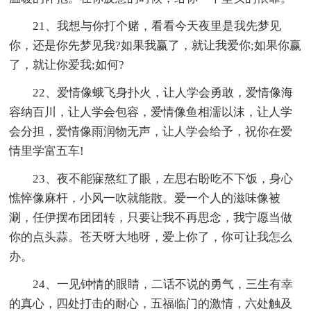
21、我想与你打个赌，看看今天夜里是我先梦见
你，还是你先梦见我?如果我赢了，就让我爱你;如果你赢
了，就让你爱我;如何?
22、爱情像蛾飞身扑火，让人学会勇敢，爱情像海
容纳百川，让人学会包容，爱情像鱼相濡以沫，让人学
会分担，爱情像雨润物无声，让人学会给予，祝你在爱
情里学富五车!
23、夜不能寐熬红了眼，左思右盼吃不下饭，身心
憔悴像麻杆，小风一吹就能散。爱一个人的滋味像被
涮，任伊摆布团团转，只要让我不再思念，我宁愿当做
你的点头蒜。苍天呀大地呀，爱上你了，你可让我怎么
办。
24、一见钟情的眼睛，二话不说的勇气，三生有幸
的真心，四处打击的耐心，五福临门的激情，六处触及