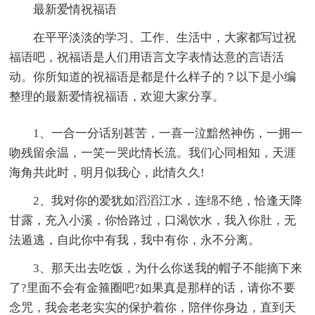
最新爱情祝福语
在平平淡淡的学习、工作、生活中，大家都写过祝
福语吧，祝福语是人们用语言文字表情达意的言语活
动。你所知道的祝福语是都是什么样子的？以下是小编
整理的最新爱情祝福语，欢迎大家分享。
1、一合一分话别甚苦，一喜一泣黯然神伤，一拥一
吻残留余温，一笑一哭此情长流。我们心同相知，天涯
海角共此时，明月似我心，此情久久!
2、我对你的爱犹如滔滔江水，连绵不绝，恰逢天降
甘露，充入小溪，你恰路过，口渴饮水，我入你肚，无
法遁逃，自此你中有我，我中有你，永不分离。
3、那天出去吃饭，为什么你送我的帽子不能摘下来
了?里面不会有金箍圈吧?如果真是那样的话，请你不要
念咒，我会老老实实的保护着你，陪伴你身边，直到天