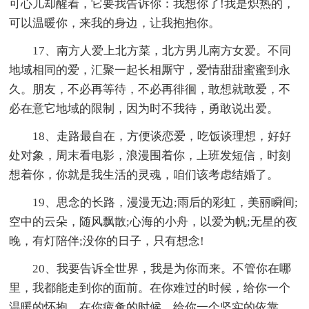
可心儿却醒着，它要我告诉你：我想你了!我是炽热的，
可以温暖你，来我的身边，让我抱抱你。
17、南方人爱上北方菜，北方男儿南方女爱。不同
地域相同的爱，汇聚一起长相厮守，爱情甜甜蜜蜜到永
久。朋友，不必再等待，不必再徘徊，敢想就敢爱，不
必在意它地域的限制，因为时不我待，勇敢说出爱。
18、走路最自在，方便谈恋爱，吃饭谈理想，好好
处对象，周末看电影，浪漫围着你，上班发短信，时刻
想着你，你就是我生活的灵魂，咱们该考虑结婚了。
19、思念的长路，漫漫无边;雨后的彩虹，美丽瞬间;
空中的云朵，随风飘散;心海的小舟，以爱为帆;无星的夜
晚，有灯陪伴;没你的日子，只有想念!
20、我要告诉全世界，我是为你而来。不管你在哪
里，我都能走到你的面前。在你难过的时候，给你一个
温暖的怀抱。在你疲惫的时候，给你一个坚实的依靠。