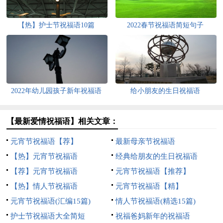
【热】护士节祝福语10篇
2022春节祝福语简短句子
2022年幼儿园孩子新年祝福语
给小朋友的生日祝福语
【最新爱情祝福语】相关文章：
元宵节祝福语【荐】
最新母亲节祝福语
【热】元宵节祝福语
经典给朋友的生日祝福语
【荐】元宵节祝福语
元宵节祝福语【推荐】
【热】情人节祝福语
元宵节祝福语【精】
元宵节祝福语(汇编15篇)
情人节祝福语(精选15篇)
护士节祝福语大全简短
祝福爸妈新年的祝福语