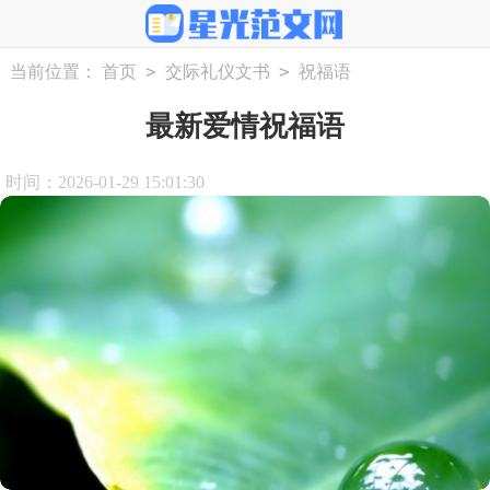
>
>
当前位置：
首页
交际礼仪文书
祝福语
最新爱情祝福语
时间：2026-01-29 15:01:30