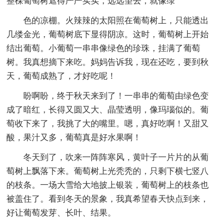
整棵葡萄树遮得严严实实，远远望去，就像绿
色的凉棚。火辣辣的太阳照在葡萄树上，只能透出
几缕金光，葡萄树底下显得阴凉。这时，葡萄树上开始
结出葡萄。小葡萄一串串像绿色的珍珠，挂满了葡萄
树。我真想摘下来吃。妈妈告诉我，现在还吃，要到秋
天，葡萄成熟了，才好吃呢！
盼啊盼，终于秋天来到了！一串串的葡萄由绿色变
成了暗红，长得又圆又大、晶莹透明，像玛瑙似的。葡
萄收下来了，我挑了大的嘴里。嗯，真好吃啊！又甜又
酸，果汁又多，葡萄真是好水果啊！
冬天到了，吹来一阵阵寒风，黄叶子一片片的从葡
萄树上飘落下来。葡萄树上光秃秃的，只剩下横七竖八
的枝条。一场大雪给大地披上银装，葡萄树上的枝条也
被盖住了。看到冬天的景象，我真希望春天快点到来，
好让葡萄发芽、长叶、结果。