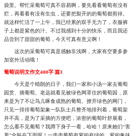
袋里。帮忙采葡萄可真不容易啊，要先看看葡萄有没有
烂，再看看有没有生虫，还要把裂开的的葡萄都剪掉。
就这样忙活了一上午，我已经累的双手无力了，衣服裤
子上都是紫色的汁。不过我感到十分的快乐，而且我还
品尝到了甜甜的葡萄，今天可真有意义啊！
这次的采葡萄可真是感触非浅啊，大家有空要多参
加室外活动哦！
葡萄说明文作文400字 篇3
今天是个晴朗的日子，我们一家和小汤一家去葡萄
园赏、摘葡萄。老远就看见被绿色网罩住的葡萄园，原
来是为了不让鸟儿啄食成熟的葡萄。撩开绿色的网门，
只见一排排葡萄架象一队队士兵整齐地排列着，葡萄架
并不高，是为了采摘的方便吧，浓密的葡萄叶舒展着，
怎么看不见葡萄？我蹲下身子一看，哈哈！原来她们“害
羞”全躲在下面呢！一串串葡萄有紫的有绿的，紫的象抹