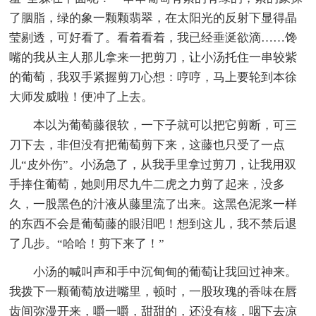
了胭脂，绿的象一颗颗翡翠，在太阳光的反射下显得晶
莹剔透，可好看了。看着看着，我已经垂涎欲滴……馋
嘴的我从主人那儿拿来一把剪刀，让小汤托住一串较紫
的葡萄，我双手紧握剪刀心想：哼哼，马上要轮到本徐
大师发威啦！便冲了上去。
本以为葡萄藤很软，一下子就可以把它剪断，可三
刀下去，非但没有把葡萄剪下来，这藤也只受了一点
儿“皮外伤”。小汤急了，从我手里拿过剪刀，让我用双
手捧住葡萄，她则用尽九牛二虎之力剪了起来，没多
久，一股黑色的汁液从藤里流了出来。这黑色泥浆一样
的东西不会是葡萄藤的眼泪吧！想到这儿，我不禁后退
了几步。“哈哈！剪下来了！”
小汤的喊叫声和手中沉甸甸的葡萄让我回过神来。
我拨下一颗葡萄放进嘴里，顿时，一股玫瑰的香味在唇
齿间弥漫开来，嚼一嚼，甜甜的，还没有核，咽下去凉