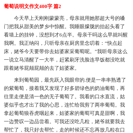
葡萄说明文作文400字 篇2
今天早上天刚刚蒙蒙亮，母亲就用她那超大号的嗓
门把我从甜美的梦乡中惊醒。我睡眼朦胧的抬起头看了
看墙上的挂钟，没想到才6点半。母亲干吗这么早就叫醒
我啊。我正纳闷，只听母亲在厨房里念叨着：“快点起
床，姥爷今天要带你去姑婆家采葡萄呢。”我听母亲这么
一说立马清醒了一大半，赶紧刷牙洗脸连早饭都没吃就
跟着姥爷屁颠屁颠的去了姑婆家。
来到葡萄园，最先跃入我眼帘的.便是一串串熟透了
的紫葡萄，接着我又发现了好多碧绿色的奶油葡萄，再
往里走便是清一色的无子葡萄了。我看的口水直流，姑
婆似乎也才出了我的心思，连忙给我剪了两串葡萄。我
拿起葡萄狼吞虎咽起来，姑婆家的葡萄可真是甜啊，我
一边赞叹一边品尝着。可我还没吃几粒，姥爷就要我去
帮忙了，我只好去帮忙，走的时候还不忘再放几粒在口