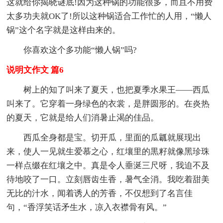
这就给你揭晓谜底!因为这种锅的功能很多，而且不用费
太多功夫就OK了!所以这种锅适合工作忙的人用，“懒人
锅”这个名字就是这样由来的。
你喜欢这个多功能“懒人锅”吗?
说明文作文 篇6
树上的知了叫来了夏天，也把夏季水果王——西瓜
叫来了。它穿着一身绿色的衣裳，是胖圆形的。在炎热
的夏天，它就是给人们消暑止渴的佳品。
西瓜全身都是宝。切开瓜，里面的瓜瓤就展现出
来，使人一见就生爱慕之心，红壤里的黒籽就像黑珍珠
一样点缀在红壤之中。真是令人垂涎三尺呀，我迫不及
待地咬了一口。立刻唇齿生香，暑气全消。我吃着甜美
无比的汁水，闻着诱人的芳香，不仅想到了名言佳
句，“香浮笑话矛生水，凉入衣襟骨有风。”