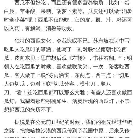
西瓜不但好吃，而且还有很多营养物质，比如：蛋
白质、苹果酸、果糖、胡萝卜素等。瓜皮还可以做“消暑
时全小菜”呢！西瓜不仅能吃，它的皮、瓤、汁、籽还可
以入药，有解渴、消暑等功效。
独特的西瓜文化，令我惊叹不已。苏东坡在诗中写
吃瓜人吃瓜时的潇洒，他写了一副对联“坐南朝北吃西
瓜，皮向东甩；思前想后观《左转》，书往右翻。”；明
朝人在吃西瓜的时候，喜欢做联助兴，一次，陪客吃西
瓜，客人做了上联“冻雨洒窗，东两点，西三点；”切瓜
人边切瓜，边对下联“切瓜分客，横七刀，竖八
刀。”看！连吃西瓜都可以那么文雅；有些人还喜欢做西
瓜灯。我望着那些栩栩如生、活灵活现的西瓜灯，不禁
想起西瓜的来历不平。
据说是在公元前1世纪的时候，我们的祖先经过丝绸
之路，把撒哈拉沙漠的西瓜传到了我国中原，后来又传