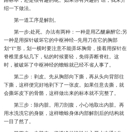
路标本，还是很有趣的呢。如果你有兴趣的`话，我来介
绍一下做法。
第一道工序是解剖。
第一步;处死。办法有两种：一种是用乙醚麻醉它;另
一种是用探针破坏它的中枢神经--先用刀在它的胸部
划“T”形，划一横时要注意不能弄坏胸骨，接着用探针在
脊椎里多钻几下，钻的时候要轻，免得弄断脊柱。这
时，被破坏了中枢神经的蟾蜍就已经不省人事了。
第二步：剥皮。先从胸部向下撕，再从头向背部往
下撕，这样便完好地剥下了一张皮。如果任意去撕，就
会撕坏皮下的骨骼，这样做出来的标本就不完整了。
第三步：除内脏。用刀剖腹，小心地取出内脏。再
用水洗洗它的身躯，这样蟾蜍身体内部解剖后的结构就
一目了然了。