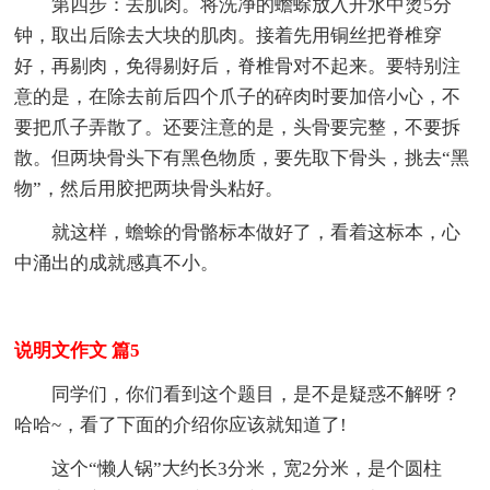
第四步：去肌肉。将洗净的蟾蜍放入开水中烫5分
钟，取出后除去大块的肌肉。接着先用铜丝把脊椎穿
好，再剔肉，免得剔好后，脊椎骨对不起来。要特别注
意的是，在除去前后四个爪子的碎肉时要加倍小心，不
要把爪子弄散了。还要注意的是，头骨要完整，不要拆
散。但两块骨头下有黑色物质，要先取下骨头，挑去“黑
物”，然后用胶把两块骨头粘好。
就这样，蟾蜍的骨骼标本做好了，看着这标本，心
中涌出的成就感真不小。
说明文作文 篇5
同学们，你们看到这个题目，是不是疑惑不解呀？
哈哈~，看了下面的介绍你应该就知道了!
这个“懒人锅”大约长3分米，宽2分米，是个圆柱