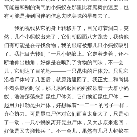
可能是和别的淘气的小蚂蚁在那里比赛爬树的速度，也
有可能是接到同伴的信息去吃美味的早餐去了。
我的视线从它的身上转移开了，目光盯着洞口，突
然，几个小蚂蚁出来了，它们朝四面八方跑去，我猜他
们有可能是在寻找食物，我的眼睛被那几只小蚂蚁吸引
了。我把目光转到了一只小蚂蚁上。它走着走着，还不
断地伸出触角，好像是在嗅到了食物的气味，不一会
儿，它到达了目的地———一只昆虫的尸体旁。只见它
沿着尸体转了几圈后，就原路返回了。我正丈二和尚摸
不着头脑的时候，那只原路返回的蚂蚁领着一大群小蚂
蚁，浩浩荡荡来到昆虫尸体旁。它们挨近昆虫尸体，一
起用力推动昆虫尸体，好想喊着“一二一” 的号子一样，
齐心协力。可是昆虫尸体对它们而言太庞大了，只是动
了一动，一只小蚂蚁离开昆虫尸体，又大步原来返回，
好像是又去搬救兵了。不一会儿，果然有几只大蚂蚁在