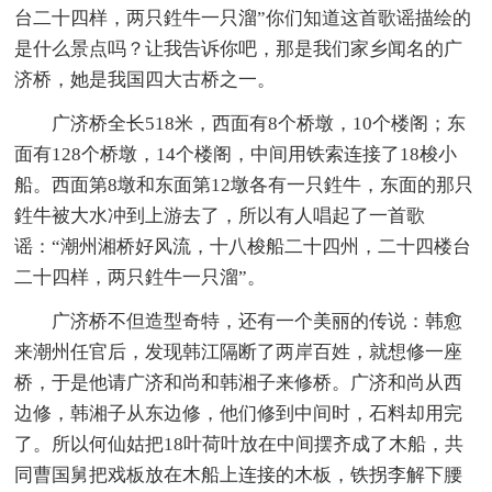
台二十四样，两只鉎牛一只溜”你们知道这首歌谣描绘的
是什么景点吗？让我告诉你吧，那是我们家乡闻名的广
济桥，她是我国四大古桥之一。
广济桥全长518米，西面有8个桥墩，10个楼阁；东
面有128个桥墩，14个楼阁，中间用铁索连接了18梭小
船。西面第8墩和东面第12墩各有一只鉎牛，东面的那只
鉎牛被大水冲到上游去了，所以有人唱起了一首歌
谣：“潮州湘桥好风流，十八梭船二十四州，二十四楼台
二十四样，两只鉎牛一只溜”。
广济桥不但造型奇特，还有一个美丽的传说：韩愈
来潮州任官后，发现韩江隔断了两岸百姓，就想修一座
桥，于是他请广济和尚和韩湘子来修桥。广济和尚从西
边修，韩湘子从东边修，他们修到中间时，石料却用完
了。所以何仙姑把18叶荷叶放在中间摆齐成了木船，共
同曹国舅把戏板放在木船上连接的木板，铁拐李解下腰